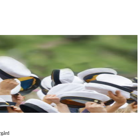
rgård