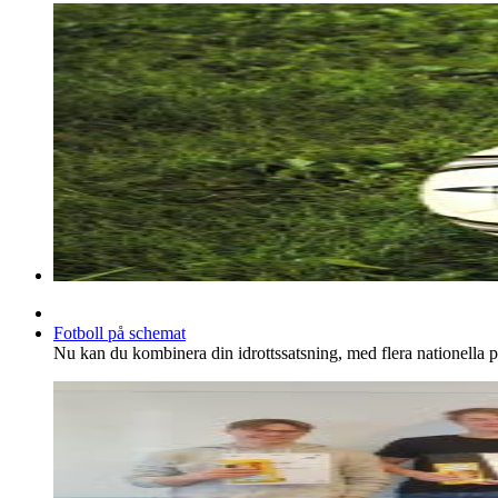
Fotboll på schemat
Nu kan du kombinera din idrottssatsning, med flera nationella pr