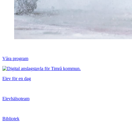
Våra program
Elev för en dag
Elevhälsoteam
Bibliotek