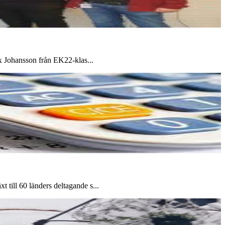
ix Johansson från EK22-klas...
till 60 länders deltagande s...