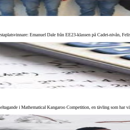
förstaplatsvinnare: Emanuel Dale från EE23-klassen på Cadet-nivån, Fel
ltagande i Mathematical Kangaroo Competition, en tävling som har växt 