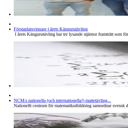
Förstaplatsvinnare i årets Kängurutävling
I årets Kängurutävling har tre lysande stjärnor framträtt som 
NCM:s nationella (och internationella!) mattetävling...
Nationellt centrum för matematikutbildning samordnar svensk de