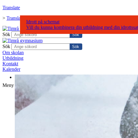
Translate
>
Translate
Idrott på schemat
Vill du kunna kombinera din utbildning med din idrottssa
Sök
Sök
Om skolan
Utbildning
Kontakt
Kalender
Meny