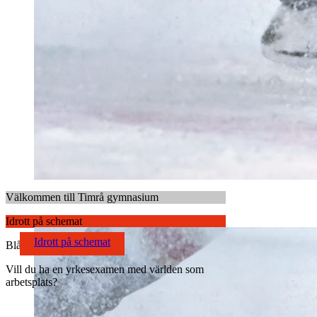
Välkommen till Timrå gymnasium
Idrott på schemat
Idrott på schemat
Blåljusgymnasium
Vill du ha en yrkesexamen med världen som
arbetsplats?